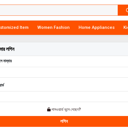
stomized Item
Women Fashion
Home Appliances
K
টমার লগিন
ল নাম্বার
র্ড
পাসওয়ার্ড ভুলে গেছেন?
লগিন