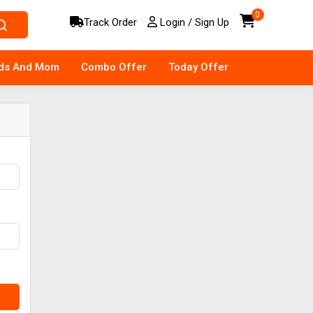
0
Track Order
Login / Sign Up
ids And Mom
Combo Offer
Today Offer