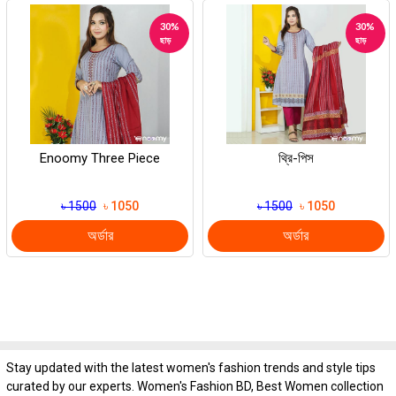
30%
30%
ছাড়
ছাড়
Enoomy Three Piece
থ্রি-পিস
৳ 1500
৳ 1050
৳ 1500
৳ 1050
অর্ডার
অর্ডার
Stay updated with the latest women's fashion trends and style tips
curated by our experts. Women's Fashion BD, Best Women collection