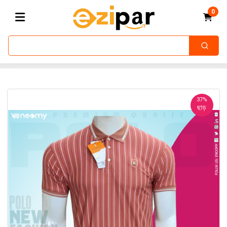
0
37%
ছাড়