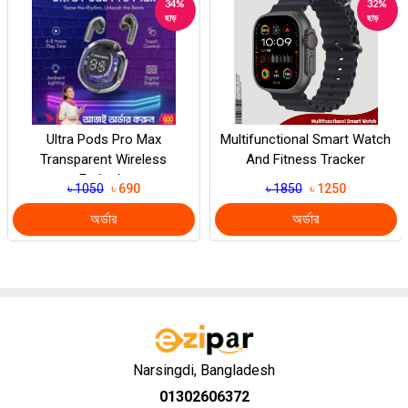
34%
32%
ছাড়
ছাড়
Ultra Pods Pro Max
Multifunctional Smart Watch
Transparent Wireless
And Fitness Tracker
Earbuds
৳ 1050
৳ 690
৳ 1850
৳ 1250
অর্ডার
অর্ডার
Narsingdi, Bangladesh
01302606372