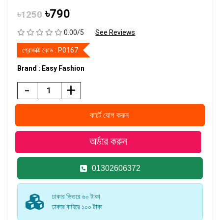
৳790
৳1250
0.00/5
See Reviews
প্রোডাক্ট কোড :
P0167
Brand : Easy Fashion
-
+
01302606372
ঢাকার ভিতরে ৬০ টাকা
ঢাকার বাহিরে ১০০ টাকা